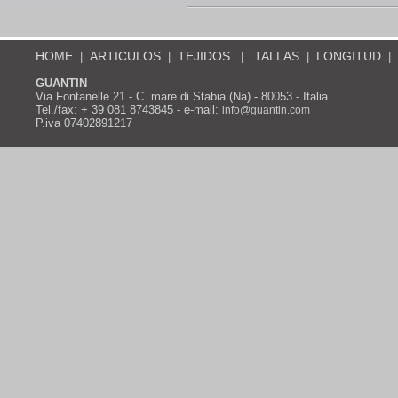
HOME
ARTICULOS
TEJIDOS
TALLAS
LONGITUD
|
|
|
|
|
GUANTIN
Via Fontanelle 21 - C. mare di Stabia (Na) - 80053 - Italia
Tel./fax: + 39 081 8743845 - e-mail:
info@guantin.com
P.iva 07402891217